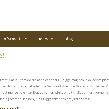
Informatie
Het Weer
Blog
e!
apt. Dat is uiteraard dit jaar niet anders. Brugge mag dan in de eerste plaat
en van de stad zijn ongetwijfeld de Geldmuntstraat, de Noordzandstraat en Z
n dat mensen die naar Brugge komen winkelen dit in alle comfort kunnen do
ding scoren? Dan ben je in Brugge zeker aan het juiste adres!
e maand!