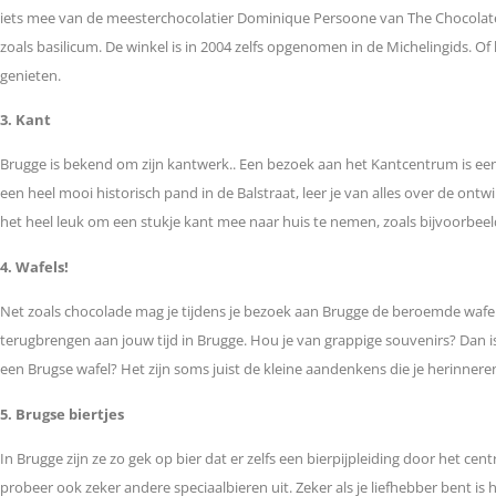
iets mee van de meesterchocolatier Dominique Persoone van The Chocolate 
zoals basilicum. De winkel is in 2004 zelfs opgenomen in de Michelingids. Of
genieten.
3. Kant
Brugge is bekend om zijn kantwerk.. Een bezoek aan het Kantcentrum is een
een heel mooi historisch pand in de Balstraat, leer je van alles over de o
het heel leuk om een stukje kant mee naar huis te nemen, zoals bijvoorbeel
4. Wafels!
Net zoals chocolade mag je tijdens je bezoek aan Brugge de beroemde wafels
terugbrengen aan jouw tijd in Brugge. Hou je van grappige souvenirs? Dan i
een Brugse wafel? Het zijn soms juist de kleine aandenkens die je herinneren
5. Brugse biertjes
In Brugge zijn ze zo gek op bier dat er zelfs een bierpijpleiding door het cent
probeer ook zeker andere speciaalbieren uit. Zeker als je liefhebber bent is