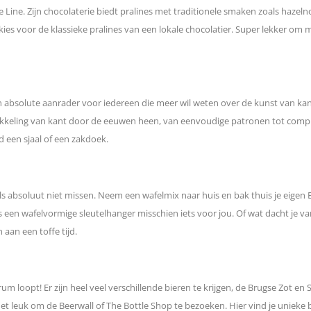
Line. Zijn chocolaterie biedt pralines met traditionele smaken zoals haze
 kies voor de klassieke pralines van een lokale chocolatier. Super lekker om 
 absolute aanrader voor iedereen die meer wil weten over de kunst van kan
ntwikkeling van kant door de eeuwen heen, van eenvoudige patronen tot comp
d een sjaal of een zakdoek.
 absoluut niet missen. Neem een wafelmix naar huis en bak thuis je eigen Br
s een wafelvormige sleutelhanger misschien iets voor jou. Of wat dacht je 
 aan een toffe tijd.
rum loopt! Er zijn heel veel verschillende bieren te krijgen, de Brugse Zot en 
 het leuk om de Beerwall of The Bottle Shop te bezoeken. Hier vind je unieke 