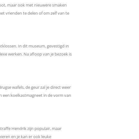
lnoot, maar ook met nieuwere smaken
met vrienden te delen of om zelf van te
tklossen. In dit museum, gevestigd in
lexe werken. Na afloop van je bezoek is
ugse wafels, de geur zal je direct weer
van een koelkastmagneet in de vorm van
Straffe Hendrik zijn populair, maar
bieren en je kan er ook leuke