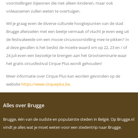
voorstellingen bijwonen die niet alleen kinderen, maar ook
volwassenen zullen weten te overtuigen.
Wil je graag even de diverse culturele hoogtepunten van de stad
Brugge afwisselen met een beetje vermaak of vlucht je even weg uit
de festivalweide om een mooie circusvoorstelling mee te pikken? In
al deze gevallen is het beslist de moeite waard om op 22, 23 en / of
24 juli even een bezoekje te brengen aan het Grootseminarie waar
het gratis circusfestival Cirque Plus wordt gehouden!
Meer informatie over Cirque Plus kan worden gevonden op de
website
https://www.cirqueplus.be
.
Alles over Brugge
Brugge, één van de oudste en populairste steden in België. Op Brugge.nl
vindt je alles wat je moet weten voor een stedentrip naar Brugge.