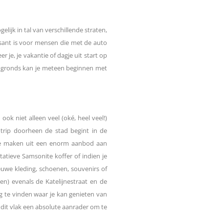
lijk in tal van verschillende straten,
ssant is voor mensen die met de auto
 je, je vakantie of dagje uit start op
vengronds kan je meteen beginnen met
ok niet alleen veel (oké, heel veel!)
 trip doorheen de stad begint in de
e te maken uit een enorm aanbod aan
atieve Samsonite koffer of indien je
euwe kleding, schoenen, souvenirs of
n) evenals de Katelijnestraat en de
ug te vinden waar je kan genieten van
p dit vlak een absolute aanrader om te