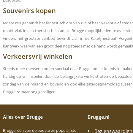
bezoeken.
Souvenirs kopen
Iedere reiziger vindt het fantastisch om van zijn of haar vakantie of sted
op dit vlak in een toeristische stad als Brugge mogelijkheden te over vin
vinden, het grootste aanbod bevindt zich in de Katelijnestraat. Vergee
kantwerk waarvan een groot deel nog steeds met de hand wordt gemaakt. 
Verkeersvrij winkelen
Steeds meer mensen komen speciaal naar Brugge om er kennis te maken met
handig op wil inspelen door de belangrijkste winkelstraten op bepaalde 
zondag van de maand en bovendien ook elke zaterdagnamiddag tussen 13:
Brugge zomaar nog gezelliger.
Alles over Brugge
Brugge.nl
Brugge, één van de oudste en populairste
Bezienswaardig