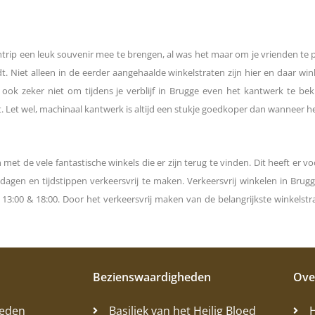
entrip een leuk souvenir mee te brengen, al was het maar om je vrienden te p
dt. Niet alleen in de eerder aangehaalde winkelstraten zijn hier en daar wi
t ook zeker niet om tijdens je verblijf in Brugge even het kantwerk te b
Let wel, machinaal kantwerk is altijd een stukje goedkoper dan wanneer h
 de vele fantastische winkels die er zijn terug te vinden. Dit heeft er vo
dagen en tijdstippen verkeersvrij te maken. Verkeersvrij winkelen in Brugg
00 & 18:00. Door het verkeersvrij maken van de belangrijkste winkelstra
Bezienswaardigheden
Ove
heden
Basiliek van het Heilig Bloed
H