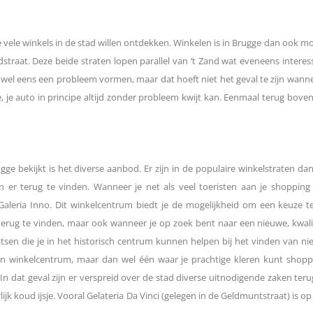
e vele winkels in de stad willen ontdekken. Winkelen is in Brugge dan ook moge
dstraat. Deze beide straten lopen parallel van ‘t Zand wat eveneens intere
 wel eens een probleem vormen, maar dat hoeft niet het geval te zijn wanneer
e, je auto in principe altijd zonder probleem kwijt kan. Eenmaal terug bo
 bekijkt is het diverse aanbod. Er zijn in de populaire winkelstraten dan o
 er terug te vinden. Wanneer je net als veel toeristen aan je shopping
j Galeria Inno. Dit winkelcentrum biedt je de mogelijkheid om een keuz
 terug te vinden, maar ook wanneer je op zoek bent naar een nieuwe, kwalit
atsen die je in het historisch centrum kunnen helpen bij het vinden van ni
in winkelcentrum, maar dan wel één waar je prachtige kleren kunt shoppe
n dat geval zijn er verspreid over de stad diverse uitnodigende zaken ter
jk koud ijsje. Vooral Gelateria Da Vinci (gelegen in de Geldmuntstraat) is o