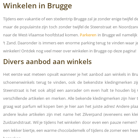
Winkelen in Brugge
Tijdens een vakantie of een stedentrip Brugge zal je zonder enige twijfel d
maar de populairste zijn toch zonder twijfel de Steenstraat en Noordzan
naar de West-Vlaamse hoofdstad komen.
Parkeren
in Brugge wil namelijk
‘t Zand. Daaronder is immers een enorme parking terug te vinden waar j
winkelen! Ontdek nog veel meer over winkelen in Brugge op deze pagina!
Divers aanbod aan winkels
Het eerste wat meteen opvalt wanneer je het aanbod aan winkels in Brugge
schoenenwinkels terug te vinden, ook de bekendste kledingmerken zijn
Steenstraat is het ook altijd een aanrader om even halt te houden bi
verschillende artikelen en merken. Alle bekende kledingmerken zijn hier
graag wat parfum wil kopen ben je hier aan het juiste adres! Andere pla
andere leuke artikelen zijn met name het Zilverpand (eveneens een kle
Zuidzandstraat. Wil je tijdens het winkelen door even een pauze nemen? I
een lekker biertje, een warme chocolademelk of tijdens de zomer een heerli