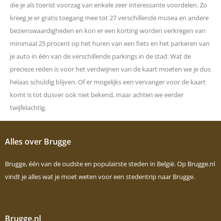
die je als toerist voorzag van enkele zeer interessante voordelen. Zo
kreeg je er gratis toegang mee tot 27 verschillende musea en andere
bezienswaardigheden en kon er een korting worden verkregen van
minimaal 25 procent op het huren van een fiets en het parkeren van
je auto in één van de verschillende parkings in de stad. Wat de
precieze reden is voor het verdwijnen van de kaart moeten we je dus
helaas schuldig blijven. Of er mogelijks een vervanger voor de kaart
komt is tot dusver ook niet bekend, maar achten we eerder
twijfelachtig.
Alles over Brugge
Brugge, één van de oudste en populairste steden in België. Op Brugge.nl
vindt je alles wat je moet weten voor een stedentrip naar Brugge.
Brugge.nl